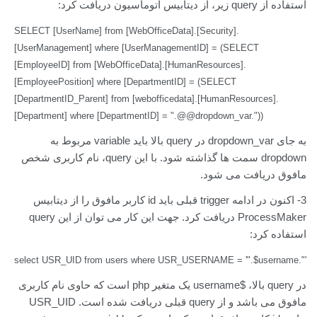
استفاده از query زیر، از دیتابیس اتوماسیون دریافت کرد:
SELECT [UserName] from [WebOfficeData].[Security].
[UserManagement] where [UserManagementID] = (SELECT
[EmployeeID] from [WebOfficeData].[HumanResources].
[EmployeePosition] where [DepartmentID] = (SELECT
[DepartmentID_Parent] from [webofficedata].[HumanResources].
[Department] where [DepartmentID] = ".@@dropdown_var."))
به جای dropdown_var در query بالا باید variable مربوط به
dropdown سمت ها گذاشته شود. با این query، نام کاربری شخص
مافوق دریافت می شود.
3- اکنون در ادامه trigger قبلی باید id کاربر مافوق را از دیتابیس
ProcessMaker دریافت کرد. جهت این کار می توان از این query
استفاده کرد:
select USR_UID from users where USR_USERNAME = '".$username."'
در query بالا، $username یک متغیر php است که حاوی نام کاربری
مافوق می باشد و از query قبلی دریافت شده است. USR_UID