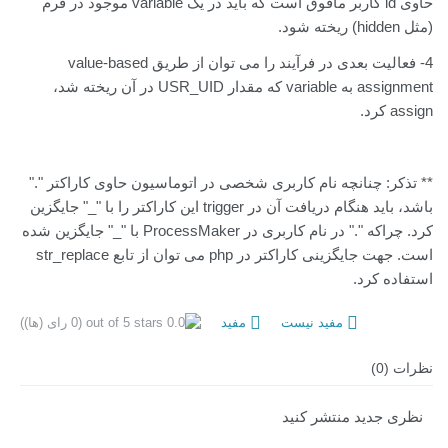
حاوی id کاربر مافوق است که باید در یک variable موجود در فرم
(مثل hidden) ریخته شود.
4- فعالیت بعدی در فرآیند را می توان از طریق value-based
assignment به variable که مقدار USR_UID در آن ریخته شد،
assign کرد.
** تذکر: چنانچه نام کاربری شخصی در اتوماسیون حاوی کاراکتر "."
باشد، باید هنگام دریافت آن در trigger این کاراکتر را با "_" جایگزین
کرد. چراکه "." در نام کاربری در ProcessMaker با "_" جایگزین شده
است. جهت جایگزینی کاراکتر در php می توان از تابع str_replace
استفاده کرد.
مفید نیست
مفید
(0 رای (ها))
نظرات (0)
نظری جدید منتشر کنید