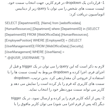
1- قراردادن یک dropdown در فرم کاربر، جهت انتخاب سمت خود.
لیست سمت های شخص را می توان با query زیر از دیتابیس
اتوماسیون دریافت کرد:
SELECT [DepartmentID], [Name] from [webofficedata].
[HumanResources].[Department] where [DepartmentID] in (SELECT
[DepartmentID] FROM [WebOfficeData].[HumanResources].
[EmployeePosition] WHERE [EmployeeID] = (SELECT
[UserManagementID] FROM [WebOfficeData].[Security].
[UserManagement] WHERE [UserName] =
'".@@USR_USERNAME."'))
لازم به ذکر است که این query را می توان در یک trigger و قبل از
اجرای فرم، اجرا کرده و dropdown مربوط به لیست سمت ها را با
استفاده از خروجی آن مقداردهی کرد. بدین ترتیب، dropdown
سمت های کاربری که فرم را باز کرده است را نمایش می دهد و
کاربر می تواند سمت موردنظر خود را انتخاب نماید.
2- پس از آنکه کاربر فرم را پر کرده و ارسال نمود، در یک trigger
دیگر (که پس از فرم اجرا می شود) می توان کاربر مافوق را با