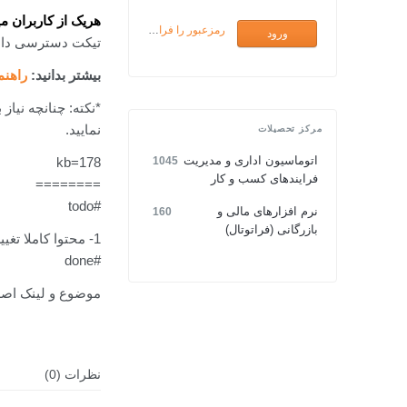
هریک از کاربران می
رمزعبور را فراموش کرده ام
تیکت دسترسی داش
بیشتر بدانید:
راهن
*نکته: چنانچه نیا
نمایید.
مرکز تحصیلات
اتوماسیون اداری و مدیریت
kb=178
1045
فرایندهای کسب و کار
========
#todo
نرم افزارهای مالی و
160
بازرگانی (فراتوتال)
1- محتوا کاملا تغییر اصلاح و ویرایش شد چنانچه نیاز به توضیحات بیشتر است توسط کارشناس ارائه شود.
#done
موضوع و لینک اصلاح شد/ م
نظرات (0)