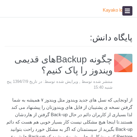
پیشخوان
آکادمی
صدای مشتری
پایگاه دانش:
چگونه Backupهای قدیمی
ویندوز را پاک کنیم؟
منتشر شده توسط , ویرایش شده توسط: در تاریخ 1394/7/9 پنج
شنبه 15:40
از اونجایی که نسل های جدید ویندوز مثل ویندوز ۷ همیشه به شما
گرفتن نسخه ی پشتیبان از فایل های ویندوزتان را پیشنهاد می کند
لذا بسیاری از کاربران دائم در حال Back-up گرفتن از هاردشان
هستند.تا اینجا هیچ مشکلی نیست کار بسیار خوبی هم هست که دائم
Back-up بگیرید از سیستمتان که اگر به مشکل خورد راحت بتوانید
Restore کنید،مشکل از جایی شروع میشود که Back-up ها شروع